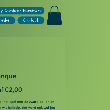
ly Outdoor Furniture
oedje
Contact
anque
Verkoopprijs
af
€2,00
, het spel met de zware ballen en
n wit balletje. Het word ook wel jeu