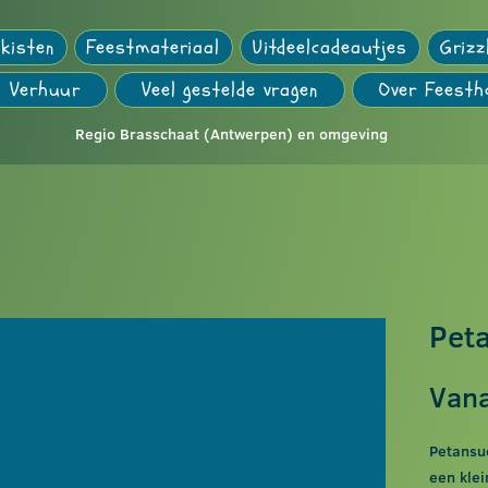
kisten
Feestmateriaal
Uitdeelcadeautjes
Grizz
Verhuur
Veel gestelde vragen
Over Feesth
Regio Brasschaat (Antwerpen) en omgeving
Pet
Van
Petansue
een klei