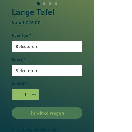
Lange Tafel
Verkoopprijs
Vanaf
€25,00
Huur tijd
*
Soort
*
Aantal
*
In winkelwagen
Alle grizzly meubels zijn