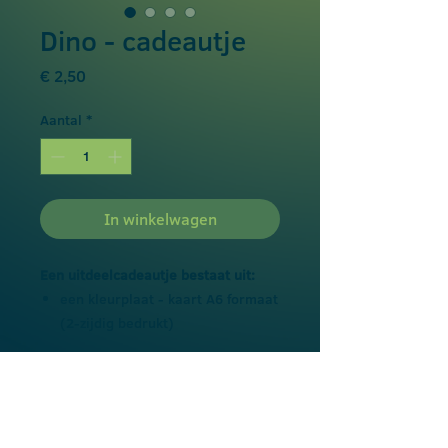
Dino - cadeautje
Prijs
€ 2,50
Aantal
*
In winkelwagen
Een uitdeelcadeautje bestaat uit:
een kleurplaat - kaart A6 formaat
(2-zijdig bedrukt)
bellenblazer
speelgoedfiguur
snoepje