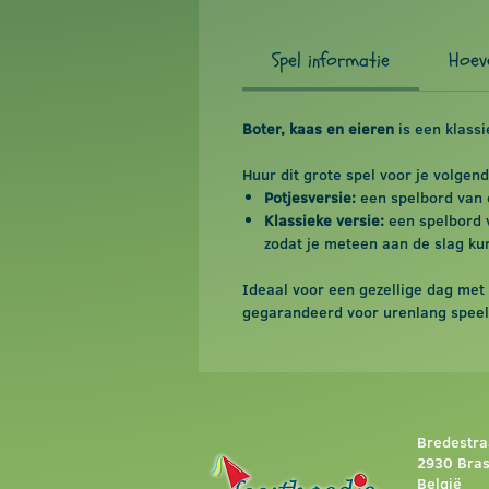
Spel informatie
Hoeve
Boter, kaas en eieren
is een klassi
Huur dit grote spel voor je volgend
Potjesversie:
een spelbord van o
Klassieke versie:
een spelbord v
zodat je meteen aan de slag kun
Ideaal voor een gezellige dag met v
gegarandeerd voor urenlang speelp
Bredestra
2930 Bra
België