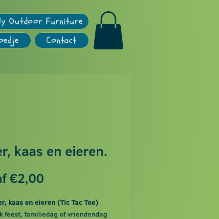
ly Outdoor Furniture
oedje
Contact
r, kaas en eieren.
Verkoopprijs
af
€2,00
r, kaas en eieren (Tic Tac Toe)
k feest, familiedag of vriendendag