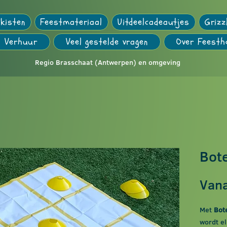
kisten
Feestmateriaal
Uitdeelcadeautjes
Grizz
Verhuur
Veel gestelde vragen
Over Feesth
Regio Brasschaat (Antwerpen) en omgeving
Bote
Van
Met
Bote
wordt el