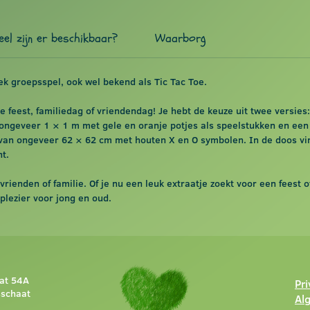
el zijn er beschikbaar?
Waarborg
ek groepsspel, ook wel bekend als Tic Tac Toe.
e feest, familiedag of vriendendag! Je hebt de keuze uit twee versies:
ngeveer 1 × 1 m met gele en oranje potjes als speelstukken en een 
an ongeveer 62 × 62 cm met houten X en O symbolen. In de doos vind
t.
rienden of familie. Of je nu een leuk extraatje zoekt voor een feest o
lezier voor jong en oud.
at 54A
Pr
sschaat
Al